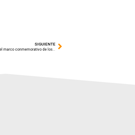
SIGUIENTE
Entra en la web de Transvulcania y descárgate tu foto con el marco conmemorativo de los 200 primeros inscritos