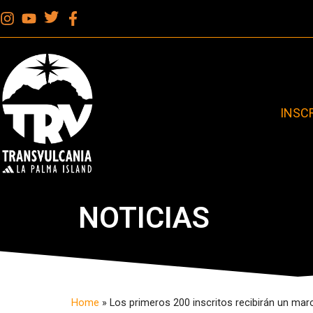
INSC
NOTICIAS
Home
»
Los primeros 200 inscritos recibirán un m