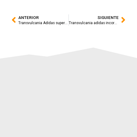
ANTERIOR
SIGUIENTE
Transvulcania Adidas supera las 1.000 personas en lista de espera por primera vez en su historia
Transvulcania adidas incorpora a Nutrinovex como patrocinador oficial de nutrición deportiva